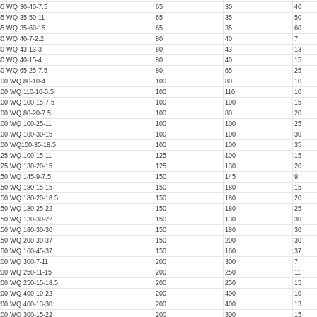
65 WQ 30-40-7.5
65
30
40
65 WQ 35-50-11
65
35
50
65 WQ 35-60-15
65
35
60
80 WQ 40-7-2.2
80
40
7
80 WQ 43-13-3
80
43
13
80 WQ 40-15-4
80
40
15
80 WQ 65-25-7.5
80
65
25
100 WQ 80-10-4
100
80
10
100 WQ 110-10-5.5
100
110
10
100 WQ 100-15-7.5
100
100
15
100 WQ 80-20-7.5
100
80
20
100 WQ 100-25-11
100
100
25
100 WQ 100-30-15
100
100
30
100 WQ100-35-18.5
100
100
35
125 WQ 100-15-11
125
100
15
125 WQ 130-20-15
125
130
20
150 WQ 145-9-7.5
150
145
9
150 WQ 180-15-15
150
180
15
150 WQ 180-20-18.5
150
180
20
150 WQ 180-25-22
150
180
25
150 WQ 130-30-22
150
130
30
150 WQ 180-30-30
150
180
30
150 WQ 200-30-37
150
200
30
150 WQ 160-45-37
150
160
37
200 WQ 300-7-11
200
300
7
200 WQ 250-11-15
200
250
11
200 WQ 250-15-18.5
200
250
15
200 WQ 400-10-22
200
400
10
200 WQ 400-13-30
200
400
13
200 WQ 300-15-22
200
300
15