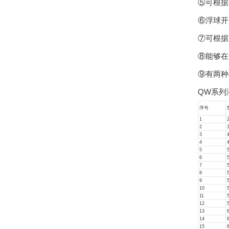
⑤可根据
⑥浮球开
⑦可根据
⑧能够在
⑨有两种
QW系列
序号
1
2
3
4
5
6
7
8
9
10
11
12
13
14
15