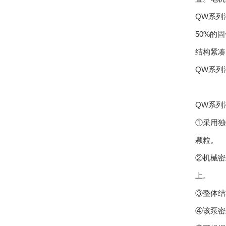
QW系列
50%的
结构紧凑
QW系列
QW系列
①采用独
颗粒。
②机械密
上。
③整体结
④该泵密