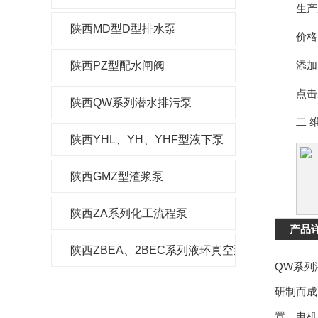
生产
陕西MD型D型排水泵
价格
添加
陕西PZ型配水闸阀
点击
陕西QW系列潜水排污泵
二 维
陕西YHL、YH、YHF型液下泵
陕西GMZ型渣浆泵
陕西ZA系列化工流程泵
产品
陕西ZBEA、2BEC系列液环真空泵及压缩机
QW系列
研制而成
置。电机