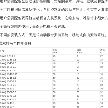
用户需要配备全自动保护控制柜，对泵的漏水、漏电、过载及超温
关可以根据所需液位变化，自动控制泵的起动与停止，不需专人看
用户需要配备双导轨自动耦合安装系统，它给安装、维修带来很大
全扬程范围内使用，而保证电机不会过载。
不同的安装方式，固定式自动耦合安装系统，移动式自由安装系统
潜水排污泵性能参数
口径
流量
扬程
型 号
mm
m3/h
m
25 WQ 8-22-1.1
25
8
22
32 WQ 12-15-1.1
32
12
15
40 WQ 15-15-1.5
40
15
15
40 WQ 15-30-2.2
40
15
30
50 WQ 20-7-0.75
50
20
7
50 WQ 10-10-0.75
50
10
10
50 WQ 20-15-1.5
50
20
15
50 WQ 15-25-2.2
50
15
25
50 WQ 25-20-2.2
50
25
20
50 WQ 18-30-3
50
18
30
50 WQ 25-32-5.5
50
25
32
50 WQ 20-40-7.5
50
20
40
65 WQ 25-15-2.2
65
25
15
65 WQ 37-13-3
65
37
13
65 WQ 25-30-4
65
25
30