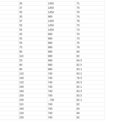
30
1450
71
37
1450
75
55
1450
70
30
980
74
37
1450
78
55
1450
75
55
1450
73
45
980
70
55
980
73
55
980
75
75
980
78
90
980
80
110
980
82
55
980
84.5
90
980
82.5
90
980
83.1
132
740
83.2
160
740
78.5
132
740
85.5
160
740
82.1
160
740
83.5
200
740
83.5
250
, 740
82.1
110
740
82
160
740
83
220
740
84
250
740
82