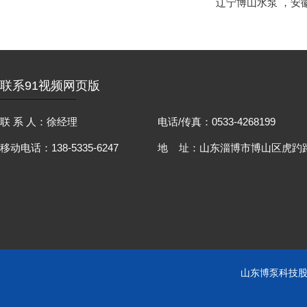
辽宁博山水泵
，
安
联系91视频网页版
联 系 人：徐经理
电话/传真：0533-4268199
移动电话：138-5335-6247
地 址：山东淄博市博山区虎趵路
山东博泵科技股