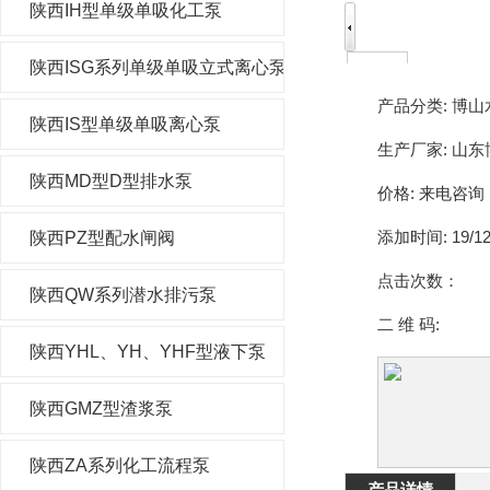
陕西IH型单级单吸化工泵
陕西ISG系列单级单吸立式离心泵
产品分类:
博山
陕西IS型单级单吸离心泵
生产厂家:
山东
陕西MD型D型排水泵
价格:
来电咨询
添加时间:
19/12
陕西PZ型配水闸阀
点击次数：
陕西QW系列潜水排污泵
二 维 码:
陕西YHL、YH、YHF型液下泵
陕西GMZ型渣浆泵
陕西ZA系列化工流程泵
产品详情