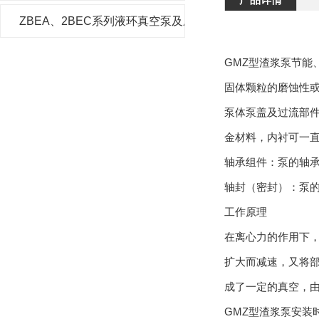
ZBEA、2BEC系列液环真空泵及压缩机
GMZ型渣浆泵节
固体颗粒的磨蚀性或
泵体泵盖及过流部
金材料，内衬可一
轴承组件：泵的轴
轴封（密封）：泵的
工作原理
在离心力的作用下
扩大而减速，又将
成了一定的真空，
GMZ型渣浆泵安装