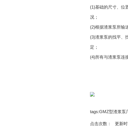
(1)基础的尺寸、
况；
(2)根据渣浆泵所
(3)渣浆泵的找平
定；
(4)所有与渣浆泵
tags:GMZ型渣
点击次数：
更新时间：1