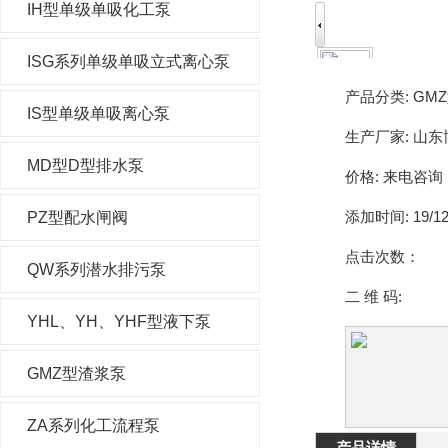
IH型单级单吸化工泵
ISG系列单级单吸立式离心泵
产品分类:
GM
IS型单级单吸离心泵
生产厂家:
山东
MD型D型排水泵
价格:
来电咨询
添加时间:
19/12
PZ型配水闸阀
点击次数：
QW系列潜水排污泵
二 维 码:
YHL、YH、YHF型液下泵
GMZ型渣浆泵
ZA系列化工流程泵
产品详情