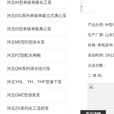
河北IH型单级单吸化工泵
河北ISG系列单级单吸立式离心泵
产品分类:
IH
河北IS型单级单吸离心泵
生产厂家:
山东
河北MD型D型排水泵
价格:
来电咨询
添加时间:
19/12
河北PZ型配水闸阀
点击次数：
河北QW系列潜水排污泵
二 维 码:
河北YHL、YH、YHF型液下泵
河北GMZ型渣浆泵
河北ZA系列化工流程泵
产品详情