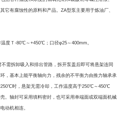
其它有腐蚀性的原料和产品。ZA型泵主要用于炼油厂、
度Ｔ-80℃～+450℃；口径φ25～400mm。
不需拆卸吸入和排出管路，拆开泵盖后即可将悬架连同
封环，基本上能平衡轴向力，残余的不平衡力由推力轴承承
0℃时，悬架无需冷却，工作温度高于250℃～450℃
蜗壳。轴封可采用填料密封，也可采用单端面或双端面机械
与电动机相连。