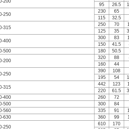
-200
95
26.5
1
230
65
-250
115
32.5
250
70
-315
125
35
3
300
83
-400
150
41.5
-500
180
50.5
320
88
-200
160
44
390
108
-250
195
54
1
442
123
-315
220
61.5
3
-400
260
72
-500
300
84
-560
335
91
-630
360
99
610
170
-250