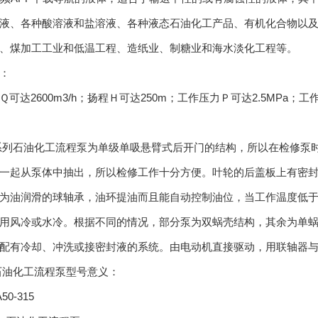
液、各种酸溶液和盐溶液、各种液态石油化工产品、有机化合物以及
、煤加工工业和低温工程、造纸业、制糖业和海水淡化工程等。
：
2600m3/h；扬程Ｈ可达250m；工作压力Ｐ可达2.5MPa；工作温
列石油化工流程泵为单级单吸悬臂式后开门的结构，所以在检修泵时
一起从泵体中抽出，所以检修工作十分方便。叶轮的后盖板上有密
为油润滑的球轴承，油环提油而且能自动控制油位，当工作温度低于25
用风冷或水冷。根据不同的情况，部分泵为双蜗壳结构，其余为单
配有冷却、冲洗或接密封液的系统。由电动机直接驱动，用联轴器
石油化工流程泵型号意义：
0-315