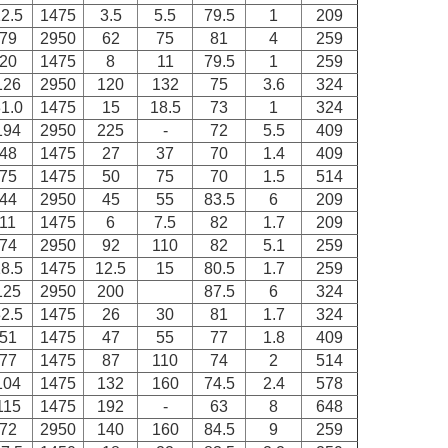
2.5
1475
3.5
5.5
79.5
1
209
79
2950
62
75
81
4
259
20
1475
8
11
79.5
1
259
126
2950
120
132
75
3.6
324
1.0
1475
15
18.5
73
1
324
194
2950
225
-
72
5.5
409
48
1475
27
37
70
1.4
409
75
1475
50
75
70
1.5
514
44
2950
45
55
83.5
6
209
11
1475
6
7.5
82
1.7
209
74
2950
92
110
82
5.1
259
8.5
1475
12.5
15
80.5
1.7
259
125
2950
200
87.5
6
324
2.5
1475
26
30
81
1.7
324
51
1475
47
55
77
1.8
409
77
1475
87
110
74
2
514
104
1475
132
160
74.5
2.4
578
115
1475
192
-
63
8
648
72
2950
140
160
84.5
9
259