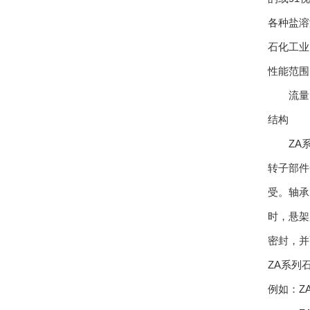
各种盐溶
石化工业
性能范围
流量Ｑ可达
结构
ZA系
转子部件
受。轴承
时，悬架
密封，并
ZA系列
例如：ZA5