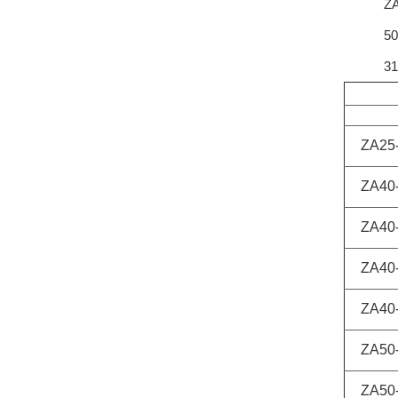
ZA-
50-泵
315-
ZA2
ZA4
ZA4
ZA4
ZA4
ZA5
ZA50-