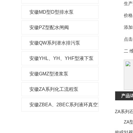
生产
安徽MD型D型排水泵
价格
添加
安徽PZ型配水闸阀
点击
安徽QW系列潜水排污泵
二 维
安徽YHL、YH、YHF型液下泵
安徽GMZ型渣浆泵
安徽ZA系列化工流程泵
产品
安徽ZBEA、2BEC系列液环真空泵及压缩机
ZA系列
ZA型
的或91