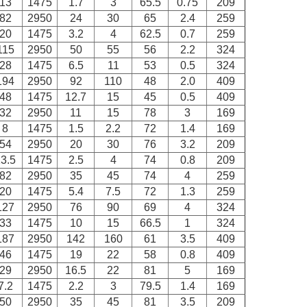
13
1475
1.7
3
65.5
0.75
209
82
2950
24
30
65
2.4
259
20
1475
3.2
4
62.5
0.7
259
115
2950
50
55
56
2.2
324
28
1475
6.5
11
53
0.5
324
194
2950
92
110
48
2.0
409
48
1475
12.7
15
45
0.5
409
32
2950
11
15
78
3
169
8
1475
1.5
2.2
72
1.4
169
54
2950
20
30
76
3.2
209
3.5
1475
2.5
4
74
0.8
209
82
2950
35
45
74
4
259
20
1475
5.4
7.5
72
1.3
259
127
2950
76
90
69
4
324
33
1475
10
15
66.5
1
324
187
2950
142
160
61
3.5
409
46
1475
19
22
58
0.8
409
29
2950
16.5
22
81
5
169
7.2
1475
2.2
3
79.5
1.4
169
50
2950
35
45
81
3.5
209