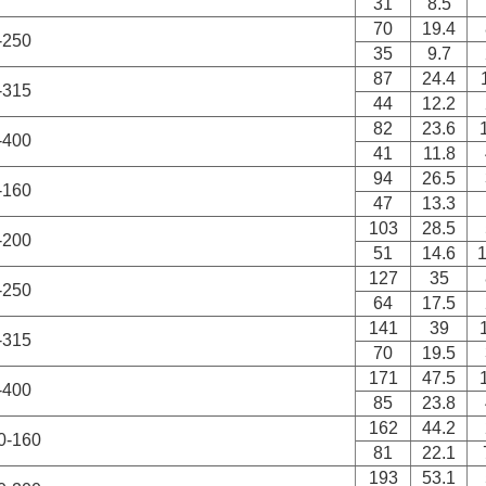
31
8.5
70
19.4
250
35
9.7
87
24.4
315
44
12.2
82
23.6
400
41
11.8
94
26.5
160
47
13.3
103
28.5
200
51
14.6
1
127
35
250
64
17.5
141
39
315
70
19.5
171
47.5
400
85
23.8
162
44.2
-160
81
22.1
193
53.1